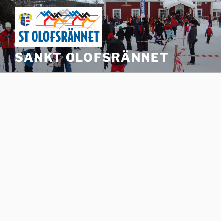
Hoppa
till
innehåll
SANKT OLOFSRÄNNET