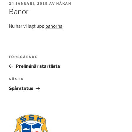
PUBLICERAT
24 JANUARI, 2019
AV
HÅKAN
Banor
Nu har vi lagt upp
banorna
Inläggsnavigering
Föregående
FÖREGÅENDE
inlägg
Preliminär startlista
Nästa
NÄSTA
inlägg
Spårstatus