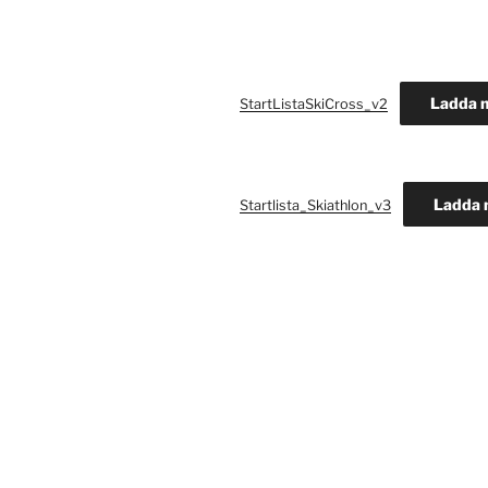
Ladda n
StartListaSkiCross_v2
Ladda 
Startlista_Skiathlon_v3