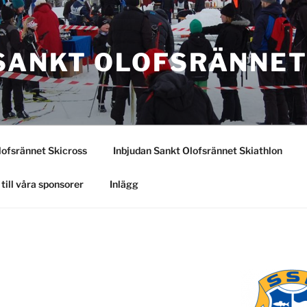
SANKT OLOFSRÄNNE
lofsrännet Skicross
Inbjudan Sankt Olofsrännet Skiathlon
till våra sponsorer
Inlägg