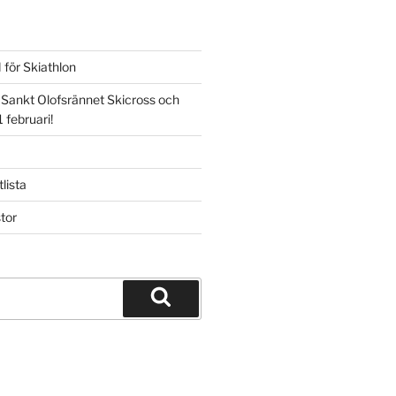
för Skiathlon
 Sankt Olofsrännet Skicross och
 februari!
lista
tor
Sök