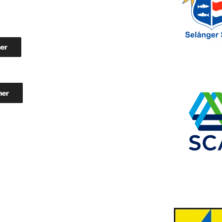
er
ner