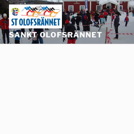
Hoppa
till
innehåll
SANKT OLOFSRÄNNET