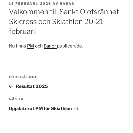
PUBLICERAT
18 FEBRUARI, 2026
AV
HÅKAN
Välkommen till Sankt Olofsrännet
Skicross och Skiathlon 20-21
februari!
Nu finns
PM
och
Banor
publicerade.
Inläggsnavigering
Föregående
FÖREGÅENDE
inlägg
Resultat 2025
Nästa
NÄSTA
inlägg
Uppdaterat PM för Skiathlon