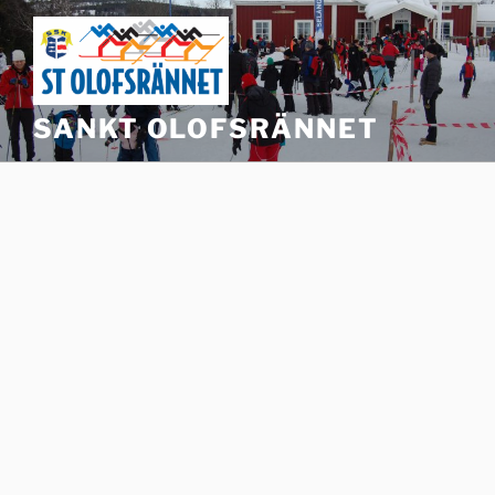
Hoppa
till
innehåll
SANKT OLOFSRÄNNET