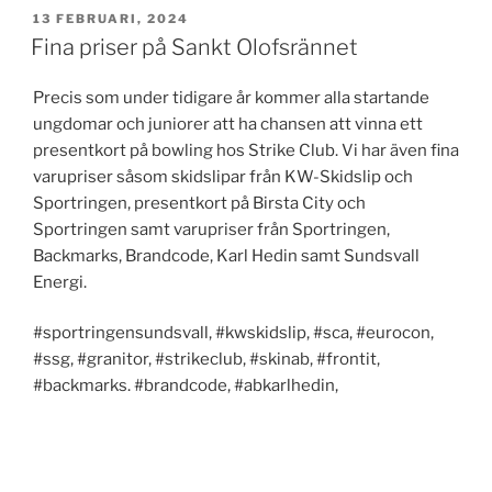
PUBLICERAT
13 FEBRUARI, 2024
Fina priser på Sankt Olofsrännet
Precis som under tidigare år kommer alla startande
ungdomar och juniorer att ha chansen att vinna ett
presentkort på bowling hos Strike Club. Vi har även fina
varupriser såsom skidslipar från KW-Skidslip och
Sportringen, presentkort på Birsta City och
Sportringen samt varupriser från Sportringen,
Backmarks, Brandcode, Karl Hedin samt Sundsvall
Energi.
#sportringensundsvall, #kwskidslip, #sca, #eurocon,
#ssg, #granitor, #strikeclub, #skinab, #frontit,
#backmarks. #brandcode, #abkarlhedin,
#sundsvallenergi, #birstacity
PUBLICERAT