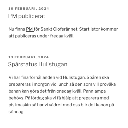
PUBLICERAT
16 FEBRUARI, 2024
PM publicerat
Nu finns
PM
för Sankt OIofsrännet. Startlistor kommer
att publiceras under fredag kväll.
PUBLICERAT
13 FEBRUARI, 2024
Spårstatus Hulistugan
Vi har fina förhållanden vid Hulistugan. Spåren ska
prepareras i morgon vid lunch så den som vill provåka
banan kan göra det från onsdag kväll. Pannlampa
behövs. På lördag ska vi få hjälp att preparera med
pistmaskin så har vi vädret med oss blir det kanon på
söndag!